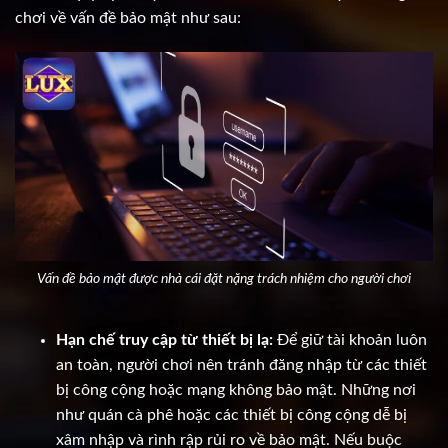
chơi về vấn đề bảo mật như sau:
Vấn đề bảo mật được nhà cái đặt nặng trách nhiệm cho người chơi
Hạn chế truy cập từ thiết bị lạ:
Để giữ tài khoản luôn
an toàn, người chơi nên tránh đăng nhập từ các thiết
bị công cộng hoặc mạng không bảo mật. Những nơi
như quán cà phê hoặc các thiết bị công cộng dễ bị
xâm nhập và rình rập rủi ro về bảo mật. Nếu buộc