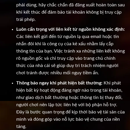
phải dùng, hãy chắc chắn đã đăng xuất hoàn toàn sau
khi kết thúc để đảm bảo tài khoản không bị truy cập
trái phép.
Luôn cẩn trọng với liên kết từ nguồn không xác định:
Các liên kết gửi đến từ nguồn lạ qua email hoặc tin
nhắn đôi khi là công cụ của kẻ xấu nhằm lấy cắp
thông tin của bạn. Việc tránh xa những liên kết không
rõ nguồn gốc và chỉ truy cập vào trang chủ chính
thức của nhà cái sẽ giúp duy trì trách nhiệm người
chơi tránh được nhiều mối nguy tiềm ẩn.
Thông báo ngay khi phát hiện bất thường:
Khi phát
hiện bất kỳ hoạt động đáng ngờ nào trong tài khoản,
như giao dịch bất thường hoặc thông tin bị thay đổi,
người chơi nên lập tức liên hệ với bộ phận hỗ trợ.
Đây là bước quan trọng để kịp thời bảo vệ tài sản của
mình và đóng góp vào nỗ lực bảo vệ chung của nền
tảng.