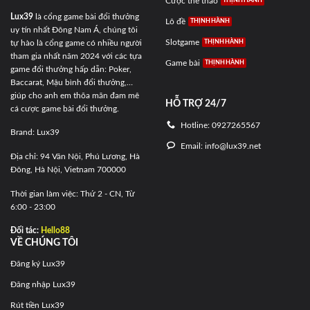
Cược thể thao
Lux39
là cổng game bài đổi thưởng
Lô đề
uy tín nhất Đông Nam Á, chúng tôi
Slotgame
tự hào là cổng game có nhiều người
tham gia nhất năm 2024 với các tựa
Game bài
game đổi thưởng hấp dẫn: Poker,
Baccarat, Mậu bình đổi thưởng,…
giúp cho anh em thõa mãn đam mê
HỖ TRỢ 24/7
cá cược game bài đổi thưởng.
Hotline: 0927265567
Brand: Lux39
Email:
info@lux39.net
Địa chỉ: 94 Văn Nội, Phú Lương, Hà
Đông, Hà Nội, Vietnam 700000
Thời gian làm việc: Thứ 2 - CN, Từ
6:00 - 23:00
Đối tác:
Hello88
VỀ CHÚNG TÔI
Đăng ký Lux39
Đăng nhập Lux39
Rút tiền Lux39