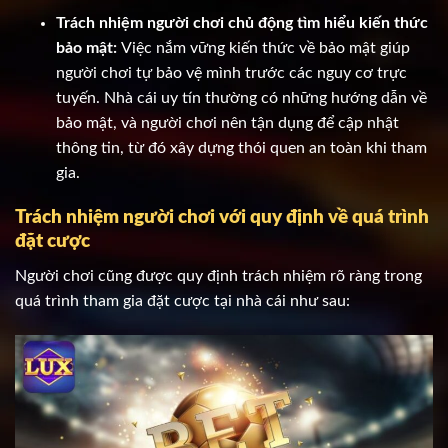
Trách nhiệm người chơi chủ động tìm hiểu kiến thức
bảo mật:
Việc nắm vững kiến thức về bảo mật giúp
người chơi tự bảo vệ mình trước các nguy cơ trực
tuyến. Nhà cái uy tín thường có những hướng dẫn về
bảo mật, và người chơi nên tận dụng để cập nhật
thông tin, từ đó xây dựng thói quen an toàn khi tham
gia.
Trách nhiệm người chơi với quy định về quá trình
đặt cược
Người chơi cũng được quy định trách nhiệm rõ ràng trong
quá trình tham gia đặt cược tại nhà cái như sau: