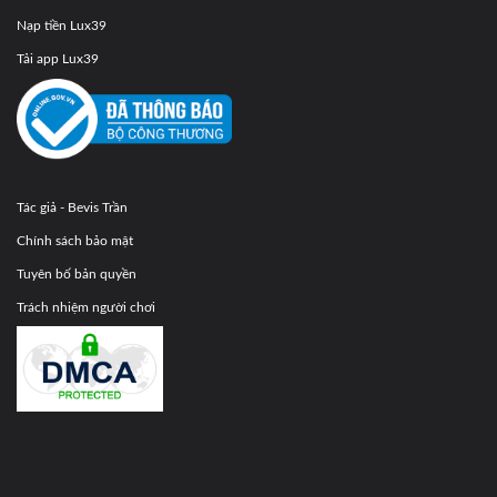
Nạp tiền Lux39
Tải app Lux39
Tác giả - Bevis Trần
Chính sách bảo mật
Tuyên bố bản quyền
Trách nhiệm người chơi