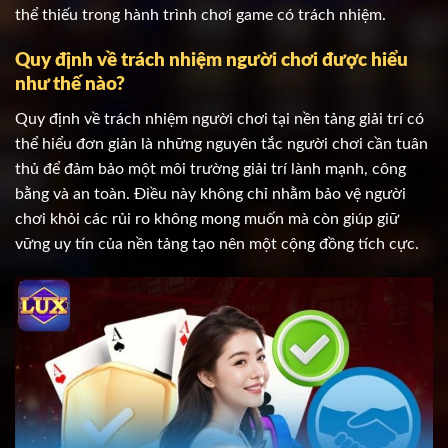
thể thiếu trong hành trình chơi game có trách nhiệm.
Quy định về trách nhiệm người chơi được hiểu
như thế nào?
Quy định về trách nhiệm người chơi tại nền tảng giải trí có
thể hiểu đơn giản là những nguyên tắc người chơi cần tuân
thủ để đảm bảo một môi trường giải trí lành mạnh, công
bằng và an toàn. Điều này không chỉ nhằm bảo vệ người
chơi khỏi các rủi ro không mong muốn mà còn giúp giữ
vững uy tín của nền tảng tạo nên một cộng đồng tích cực.