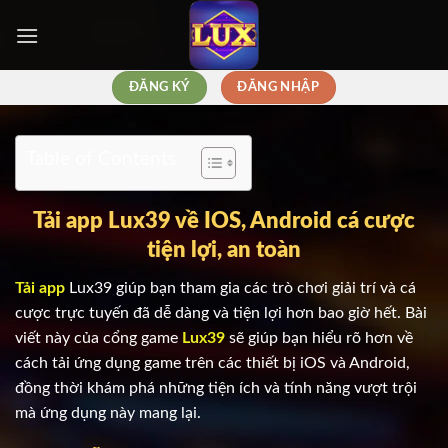
Chuyển
đến
nội
dung
ĐĂNG KÝ
ĐĂNG NHẬP
Table of Contents
Tải app Lux39 về IOS, Android cá cược
tiện lợi, an toàn
Tải app
Lux39 giúp bạn tham gia các trò chơi giải trí và cá
cược trực tuyến đã dễ dàng và tiện lợi hơn bao giờ hết. Bài
viết này của cổng game
Lux39
sẽ giúp bạn hiểu rõ hơn về
cách tải ứng dụng game trên các thiết bị iOS và Android,
đồng thời khám phá những tiện ích và tính năng vượt trội
mà ứng dụng này mang lại.