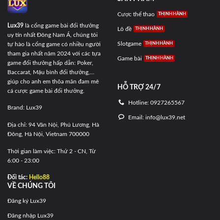
Cược thể thao
Lux39
là cổng game bài đổi thưởng
Lô đề
uy tín nhất Đông Nam Á, chúng tôi
Slotgame
tự hào là cổng game có nhiều người
tham gia nhất năm 2024 với các tựa
Game bài
game đổi thưởng hấp dẫn: Poker,
Baccarat, Mậu bình đổi thưởng,…
giúp cho anh em thõa mãn đam mê
HỖ TRỢ 24/7
cá cược game bài đổi thưởng.
Hotline: 0927265567
Brand: Lux39
Email:
info@lux39.net
Địa chỉ: 94 Văn Nội, Phú Lương, Hà
Đông, Hà Nội, Vietnam 700000
Thời gian làm việc: Thứ 2 - CN, Từ
6:00 - 23:00
Đối tác:
Hello88
VỀ CHÚNG TÔI
Đăng ký Lux39
Đăng nhập Lux39