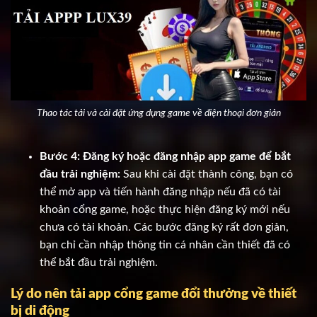
Thao tác tải và cài đặt ứng dụng game về điện thoại đơn giản
Bước 4: Đăng ký hoặc đăng nhập app game để bắt
đầu trải nghiệm:
Sau khi cài đặt thành công, bạn có
thể mở app và tiến hành đăng nhập nếu đã có tài
khoản cổng game, hoặc thực hiện đăng ký mới nếu
chưa có tài khoản. Các bước đăng ký rất đơn giản,
bạn chỉ cần nhập thông tin cá nhân cần thiết đã có
thể bắt đầu trải nghiệm.
Lý do nên tải app cổng game đổi thưởng về thiết
bị di động