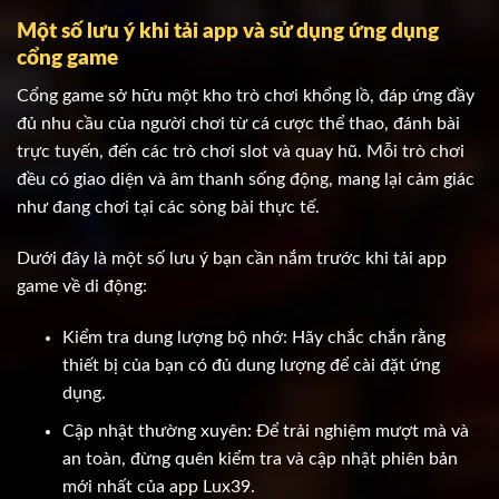
Một số lưu ý khi tải app và sử dụng ứng dụng
cổng game
Cổng game sở hữu một kho trò chơi khổng lồ, đáp ứng đầy
đủ nhu cầu của người chơi từ cá cược thể thao, đánh bài
trực tuyến, đến các trò chơi slot và quay hũ. Mỗi trò chơi
đều có giao diện và âm thanh sống động, mang lại cảm giác
như đang chơi tại các sòng bài thực tế.
Dưới đây là một số lưu ý bạn cần nắm trước khi tải app
game về di động:
Kiểm tra dung lượng bộ nhớ: Hãy chắc chắn rằng
thiết bị của bạn có đủ dung lượng để cài đặt ứng
dụng.
Cập nhật thường xuyên: Để trải nghiệm mượt mà và
an toàn, đừng quên kiểm tra và cập nhật phiên bản
mới nhất của app Lux39.