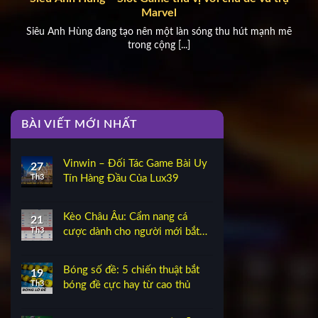
Marvel
Siêu Anh Hùng đang tạo nên một làn sóng thu hút mạnh mẽ
trong cộng [...]
BÀI VIẾT MỚI NHẤT
Vinwin – Đối Tác Game Bài Uy
27
Th3
Tín Hàng Đầu Của Lux39
Kèo Châu Âu: Cẩm nang cá
21
Th3
cược dành cho người mới bắt
đầu
Bóng số đề: 5 chiến thuật bắt
19
Th3
bóng đề cực hay từ cao thủ