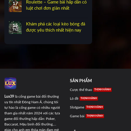
Roulette – Game bài hấp dẫn có
17
Th3
luật chơi đơn giản nhất
Khám phá các loại kèo bóng đá
15
Th3
được yêu thích nhất hiện nay
SẢN PHẨM
Cược thể thao
Lux39
là cổng game bài đổi thưởng
Lô đề
uy tín nhất Đông Nam Á, chúng tôi
Slotgame
tự hào là cổng game có nhiều người
tham gia nhất năm 2024 với các tựa
Game bài
game đổi thưởng hấp dẫn: Poker,
Baccarat, Mậu bình đổi thưởng,…
giúp cho anh em thõa mãn đam mê