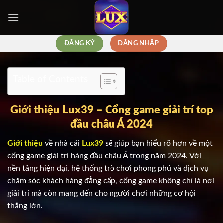
Chuyển
đến
nội
dung
ĐĂNG KÝ
ĐĂNG NHẬP
Table of Contents
Giới thiệu Lux39 – Cổng game giải trí top
đầu châu Á 2024
Giới thiệu
về nhà cái
Lux39
sẽ giúp bạn hiểu rõ hơn về một
cổng game giải trí hàng đầu châu Á trong năm 2024. Với
nền tảng hiện đại, hệ thống trò chơi phong phú và dịch vụ
chăm sóc khách hàng đẳng cấp, cổng game không chỉ là nơi
giải trí mà còn mang đến cho người chơi những cơ hội
thắng lớn.