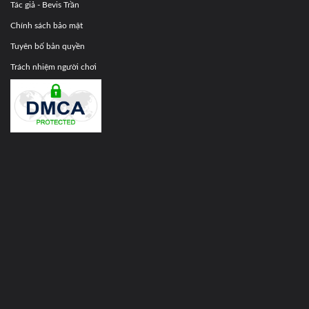
Tác giả - Bevis Trần
Chính sách bảo mật
Tuyên bố bản quyền
Trách nhiệm người chơi
InMotion Hosting