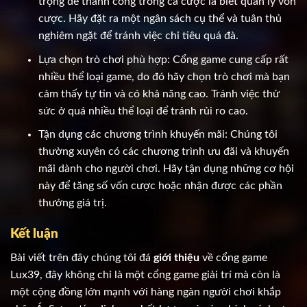
trọng để thành công trong cá cược là biết quản lý vốn
cược. Hãy đặt ra một ngân sách cụ thể và tuân thủ
nghiêm ngặt để tránh việc chi tiêu quá đà.
Lựa chọn trò chơi phù hợp: Cổng game cung cấp rất
nhiều thể loại game, do đó hãy chọn trò chơi mà bạn
cảm thấy tự tin và có khả năng cao. Tránh việc thử
sức ở quá nhiều thể loại để tránh rủi ro cao.
Tận dụng các chương trình khuyến mãi: Chúng tôi
thường xuyên có các chương trình ưu đãi và khuyến
mãi dành cho người chơi. Hãy tận dụng những cơ hội
này để tăng số vốn cược hoặc nhận được các phần
thưởng giá trị.
Kết luận
Bài viết trên đây chúng tôi đá
giới thiệu
về cổng game
Lux39, đây không chỉ là một cổng game giải trí mà còn là
một cộng đồng lớn mạnh với hàng ngàn người chơi khắp