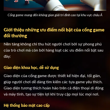
Cổng game mang đến không gian giải trí đỉnh cao tại khu vực châu Á
Giới thiệu những ưu điểm nổi bật của cổng game
đổi thưởng
Nền tảng không chỉ thu hút người chơi bởi sự phong phú
của trò chơi mà còn bởi hàng loạt các ưu điểm nổi bật sau
đây:
Giao diện khoa học, dễ sử dụng
Giao diện của cổng game được thiết kế hiện đại, tối giản,
giúp người chơi dễ dàng tìm kiếm các tựa game yêu thích.
Giao diện tương thích hoàn hảo trên cả điện thoại di động
và máy tính, tạo sự tiện lợi khi truy cập mọi lúc mọi nơi.
Hệ thống bảo mật cao cấp